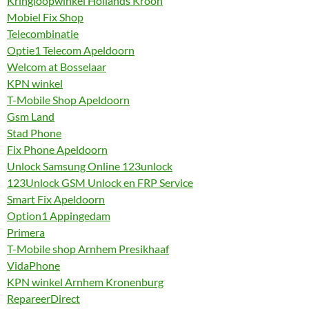
Kringloopwinkel Hollands Kroon
Mobiel Fix Shop
Telecombinatie
Optie1 Telecom Apeldoorn
Welcom at Bosselaar
KPN winkel
T-Mobile Shop Apeldoorn
Gsm Land
Stad Phone
Fix Phone Apeldoorn
Unlock Samsung Online 123unlock
123Unlock GSM Unlock en FRP Service
Smart Fix Apeldoorn
Option1 Appingedam
Primera
T-Mobile shop Arnhem Presikhaaf
VidaPhone
KPN winkel Arnhem Kronenburg
RepareerDirect