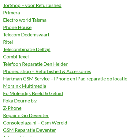
JorShop – voor Refurbished
Primera
Electro world Talsma
Phone House
Telecom Dedemsvaart
Ritel
Telecombinatie Delfzijl
Combi Texel
Telefoon Reparatie Den Helder
Phoned.shop – Refurbished & Accessoires
Hartman GSM Service – iPhone en iPad reparatie op locatie
Morsink Multimedia
Ep Molendijk Beeld & Geluid
Foka Deurne b.v.
Z-Phone
Repair n Go Deventer
Consoleplaza.nl – Gsm Wereld
GSM Reparatie Deventer