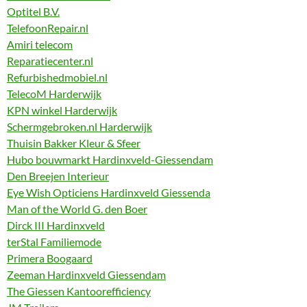
Optitel B.V.
TelefoonRepair.nl
Amiri telecom
Reparatiecenter.nl
Refurbishedmobiel.nl
TelecoM Harderwijk
KPN winkel Harderwijk
Schermgebroken.nl Harderwijk
Thuisin Bakker Kleur & Sfeer
Hubo bouwmarkt Hardinxveld-Giessendam
Den Breejen Interieur
Eye Wish Opticiens Hardinxveld Giessenda
Man of the World G. den Boer
Dirck III Hardinxveld
terStal Familiemode
Primera Boogaard
Zeeman Hardinxveld Giessendam
The Giessen Kantoorefficiency