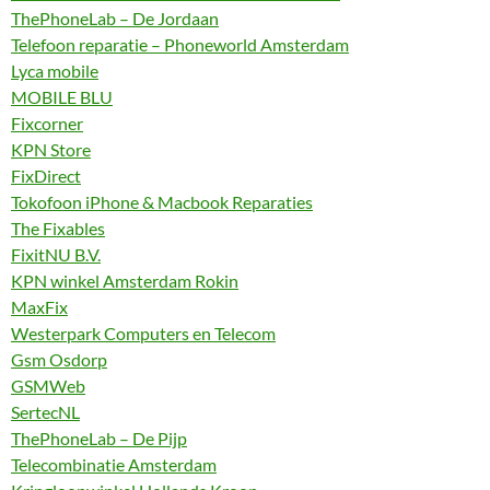
ThePhoneLab – De Jordaan
Telefoon reparatie – Phoneworld Amsterdam
Lyca mobile
MOBILE BLU
Fixcorner
KPN Store
FixDirect
Tokofoon iPhone & Macbook Reparaties
The Fixables
FixitNU B.V.
KPN winkel Amsterdam Rokin
MaxFix
Westerpark Computers en Telecom
Gsm Osdorp
GSMWeb
SertecNL
ThePhoneLab – De Pijp
Telecombinatie Amsterdam