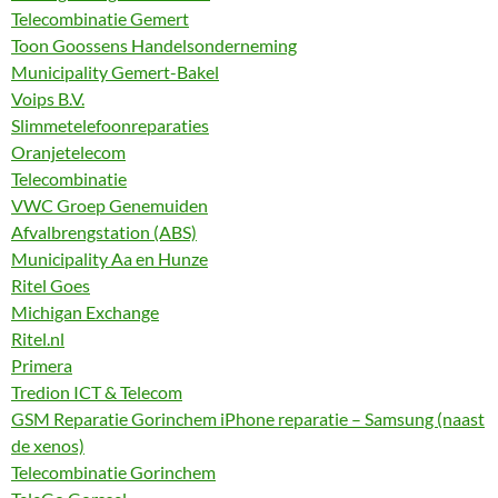
Telecombinatie Gemert
Toon Goossens Handelsonderneming
Municipality Gemert-Bakel
Voips B.V.
Slimmetelefoonreparaties
Oranjetelecom
Telecombinatie
VWC Groep Genemuiden
Afvalbrengstation (ABS)
Municipality Aa en Hunze
Ritel Goes
Michigan Exchange
Ritel.nl
Primera
Tredion ICT & Telecom
GSM Reparatie Gorinchem iPhone reparatie – Samsung (naast
de xenos)
Telecombinatie Gorinchem