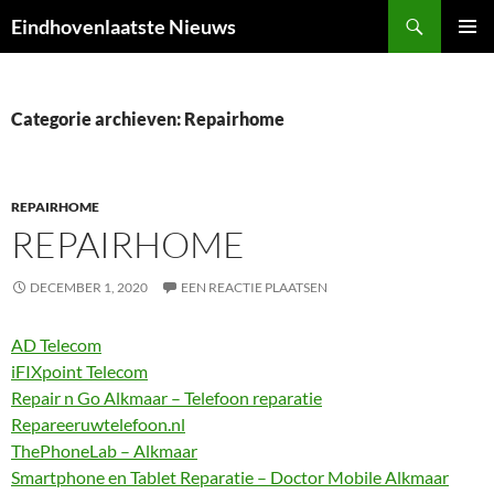
Ga
Zoeken
Eindhovenlaatste Nieuws
naar
PRIMAI
de
MENU
inhoud
Categorie archieven: Repairhome
REPAIRHOME
REPAIRHOME
DECEMBER 1, 2020
EEN REACTIE PLAATSEN
AD Telecom
iFIXpoint Telecom
Repair n Go Alkmaar – Telefoon reparatie
Repareeruwtelefoon.nl
ThePhoneLab – Alkmaar
Smartphone en Tablet Reparatie – Doctor Mobile Alkmaar