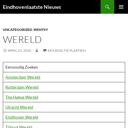
Ga
Zoeken
Eindhovenlaatste Nieuws
naar
PRIMAI
de
MENU
inhoud
UNCATEGORIZED
,
WENTSY
WERELD
APRIL 22, 2020
EEN REACTIE PLAATSEN
Eenvoudig Zoeken
Amsterdam Wereld
Rotterdam Wereld
The Hague Wereld
Utrecht Wereld
Eindhoven Wereld
Tilburg Wereld