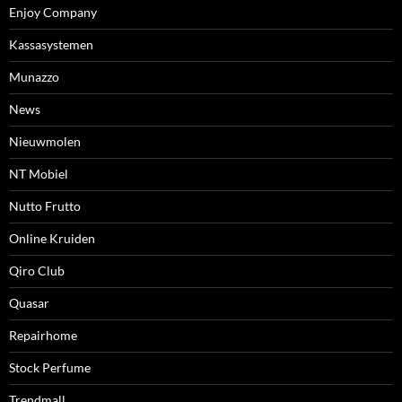
Enjoy Company
Kassasystemen
Munazzo
News
Nieuwmolen
NT Mobiel
Nutto Frutto
Online Kruiden
Qiro Club
Quasar
Repairhome
Stock Perfume
Trendmall