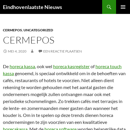
Ga
Zoeken
Eindhovenlaatste Nieuws
naar
PRIMAI
de
MENU
inhoud
CERMEPOS
,
UNCATEGORIZED
CERMEPOS
MEI 4, 2020
EEN REACTIE PLAATSEN
De
horeca kassa
, ook wel
horeca kasregister
of
horeca touch
kassa
genoemd, is speciaal ontwikkeld om in de behoeften van
cafés, restaurants of hotels te voorzien. Niet alleen dient
rekening te worden gehouden met het aantal gasten die
ondernemers mogelijk zullen ontvangen maar ook met
periodieke schommelingen. Zo trekken cafés met terrasjes in
de lente- en zomermaanden meer gasten dan wanneer het
kouder is. Om in te spelen op deze trends dienen horeca
ondernemingen te zijn voorzien van een kwalitatieve
horecakassa
. Met de
horeca software
worden belangrijke data