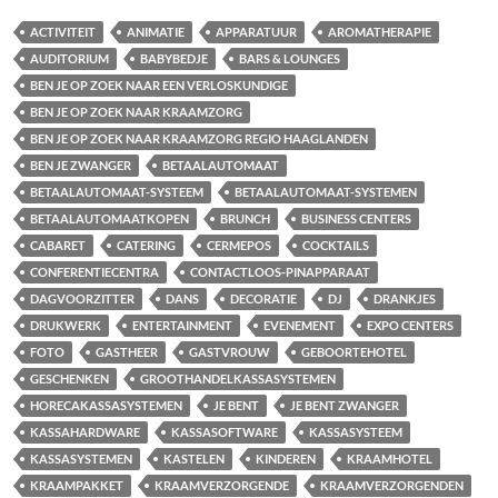
ACTIVITEIT
ANIMATIE
APPARATUUR
AROMATHERAPIE
AUDITORIUM
BABYBEDJE
BARS & LOUNGES
BEN JE OP ZOEK NAAR EEN VERLOSKUNDIGE
BEN JE OP ZOEK NAAR KRAAMZORG
BEN JE OP ZOEK NAAR KRAAMZORG REGIO HAAGLANDEN
BEN JE ZWANGER
BETAALAUTOMAAT
BETAALAUTOMAAT-SYSTEEM
BETAALAUTOMAAT-SYSTEMEN
BETAALAUTOMAATKOPEN
BRUNCH
BUSINESS CENTERS
CABARET
CATERING
CERMEPOS
COCKTAILS
CONFERENTIECENTRA
CONTACTLOOS-PINAPPARAAT
DAGVOORZITTER
DANS
DECORATIE
DJ
DRANKJES
DRUKWERK
ENTERTAINMENT
EVENEMENT
EXPO CENTERS
FOTO
GASTHEER
GASTVROUW
GEBOORTEHOTEL
GESCHENKEN
GROOTHANDELKASSASYSTEMEN
HORECAKASSASYSTEMEN
JE BENT
JE BENT ZWANGER
KASSAHARDWARE
KASSASOFTWARE
KASSASYSTEEM
KASSASYSTEMEN
KASTELEN
KINDEREN
KRAAMHOTEL
KRAAMPAKKET
KRAAMVERZORGENDE
KRAAMVERZORGENDEN