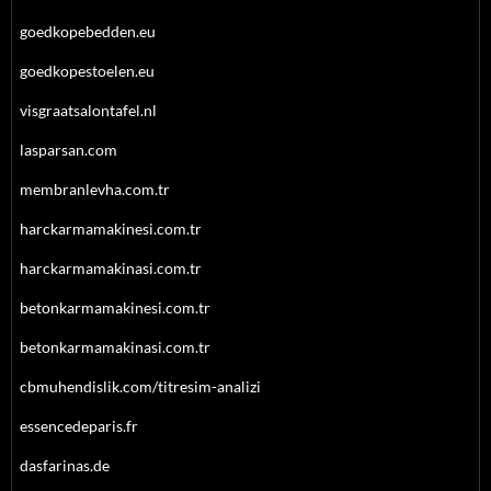
goedkopebedden.eu
goedkopestoelen.eu
visgraatsalontafel.nl
lasparsan.com
membranlevha.com.tr
harckarmamakinesi.com.tr
harckarmamakinasi.com.tr
betonkarmamakinesi.com.tr
betonkarmamakinasi.com.tr
cbmuhendislik.com/titresim-analizi
essencedeparis.fr
dasfarinas.de