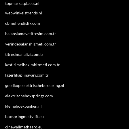
topmarkatplaces.nl
webwinkelstrends.nl
cbmuhendislik.com
balanslamavetitresim.com.tr
yerindebalanshizmeti.com.tr
titresimanalizi.com.tr
kestirimcibakimhizmeti.com.tr
lazerlikaplinayari.com.tr
goedkopeelektrischeboxspring.nl
elektrischeboxsprings.com
kleinehoekbanken.nl
boxspringmettvlift.eu
cinewallmethaard.eu