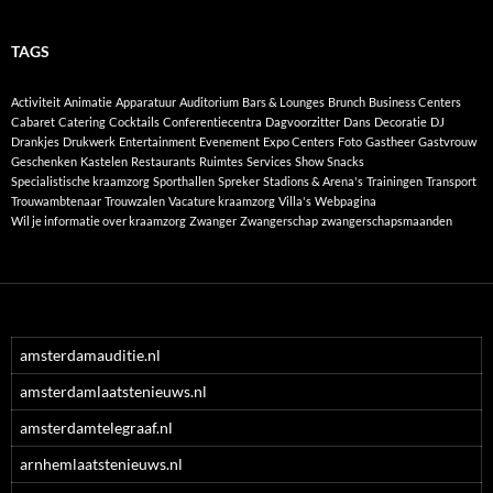
TAGS
Activiteit
Animatie
Apparatuur
Auditorium
Bars & Lounges
Brunch
Business Centers
Cabaret
Catering
Cocktails
Conferentiecentra
Dagvoorzitter
Dans
Decoratie
DJ
Drankjes
Drukwerk
Entertainment
Evenement
Expo Centers
Foto
Gastheer
Gastvrouw
Geschenken
Kastelen
Restaurants
Ruimtes
Services
Show
Snacks
Specialistische kraamzorg
Sporthallen
Spreker
Stadions & Arena's
Trainingen
Transport
Trouwambtenaar
Trouwzalen
Vacature kraamzorg
Villa's
Webpagina
Wil je informatie over kraamzorg
Zwanger
Zwangerschap
zwangerschapsmaanden
amsterdamauditie.nl
amsterdamlaatstenieuws.nl
amsterdamtelegraaf.nl
arnhemlaatstenieuws.nl