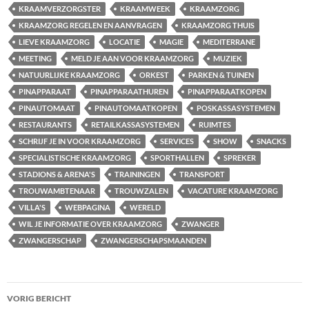
KRAAMVERZORGSTER
KRAAMWEEK
KRAAMZORG
KRAAMZORG REGELEN EN AANVRAGEN
KRAAMZORG THUIS
LIEVE KRAAMZORG
LOCATIE
MAGIE
MEDITERRANE
MEETING
MELD JE AAN VOOR KRAAMZORG
MUZIEK
NATUURLIJKE KRAAMZORG
ORKEST
PARKEN & TUINEN
PINAPPARAAT
PINAPPARAATHUREN
PINAPPARAATKOPEN
PINAUTOMAAT
PINAUTOMAATKOPEN
POSKASSASYSTEMEN
RESTAURANTS
RETAILKASSASYSTEMEN
RUIMTES
SCHRIJF JE IN VOOR KRAAMZORG
SERVICES
SHOW
SNACKS
SPECIALISTISCHE KRAAMZORG
SPORTHALLEN
SPREKER
STADIONS & ARENA'S
TRAININGEN
TRANSPORT
TROUWAMBTENAAR
TROUWZALEN
VACATURE KRAAMZORG
VILLA'S
WEBPAGINA
WERELD
WIL JE INFORMATIE OVER KRAAMZORG
ZWANGER
ZWANGERSCHAP
ZWANGERSCHAPSMAANDEN
Bericht
VORIG BERICHT