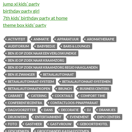
jump xl kids’ party
birthday party girl
7th kids’ birthday party at home
theme box kids’ party
ACTIVITEIT
ANIMATIE
APPARATUUR
AROMATHERAPIE
AUDITORIUM
BABYBEDJE
BARS & LOUNGES
BEN JE OP ZOEK NAAR EEN VERLOSKUNDIGE
BEN JE OP ZOEK NAAR KRAAMZORG
BEN JE OP ZOEK NAAR KRAAMZORG REGIO HAAGLANDEN
BEN JE ZWANGER
BETAALAUTOMAAT
BETAALAUTOMAAT-SYSTEEM
BETAALAUTOMAAT-SYSTEMEN
BETAALAUTOMAATKOPEN
BRUNCH
BUSINESS CENTERS
CABARET
CATERING
COCKTAILS
COMFORT TIME
CONFERENTIECENTRA
CONTACTLOOS-PINAPPARAAT
DAGVOORZITTER
DANS
DECORATIE
DJ
DRANKJES
DRUKWERK
ENTERTAINMENT
EVENEMENT
EXPO CENTERS
FOTO
GASTHEER
GASTVROUW
GEBOORTEHOTEL
GESCHENKEN
GROOTHANDELKASSASYSTEMEN