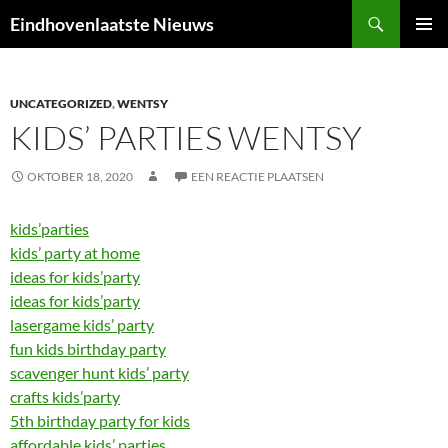
Ga
Zoeken
Eindhovenlaatste Nieuws
naar
PRIMAI
de
MENU
inhoud
UNCATEGORIZED
,
WENTSY
KIDS’ PARTIES WENTSY
OKTOBER 18, 2020
EEN REACTIE PLAATSEN
kids’parties
kids’ party at home
ideas for kids’party
ideas for kids’party
lasergame kids’ party
fun kids birthday party
scavenger hunt kids’ party
crafts kids’party
5th birthday party for kids
affordable kids’ parties