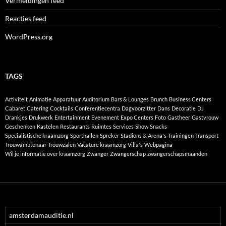
Vermeldingen feed
Reacties feed
WordPress.org
TAGS
Activiteit
Animatie
Apparatuur
Auditorium
Bars & Lounges
Brunch
Business Centers
Cabaret
Catering
Cocktails
Conferentiecentra
Dagvoorzitter
Dans
Decoratie
DJ
Drankjes
Drukwerk
Entertainment
Evenement
Expo Centers
Foto
Gastheer
Gastvrouw
Geschenken
Kastelen
Restaurants
Ruimtes
Services
Show
Snacks
Specialistische kraamzorg
Sporthallen
Spreker
Stadions & Arena's
Trainingen
Transport
Trouwambtenaar
Trouwzalen
Vacature kraamzorg
Villa's
Webpagina
Wil je informatie over kraamzorg
Zwanger
Zwangerschap
zwangerschapsmaanden
amsterdamauditie.nl