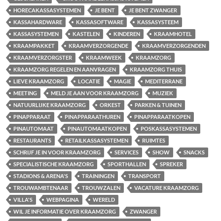
HORECAKASSASYSTEMEN
JE BENT
JE BENT ZWANGER
KASSAHARDWARE
KASSASOFTWARE
KASSASYSTEEM
KASSASYSTEMEN
KASTELEN
KINDEREN
KRAAMHOTEL
KRAAMPAKKET
KRAAMVERZORGENDE
KRAAMVERZORGENDEN
KRAAMVERZORGSTER
KRAAMWEEK
KRAAMZORG
KRAAMZORG REGELEN EN AANVRAGEN
KRAAMZORG THUIS
LIEVE KRAAMZORG
LOCATIE
MAGIE
MEDITERRANE
MEETING
MELD JE AAN VOOR KRAAMZORG
MUZIEK
NATUURLIJKE KRAAMZORG
ORKEST
PARKEN & TUINEN
PINAPPARAAT
PINAPPARAATHUREN
PINAPPARAATKOPEN
PINAUTOMAAT
PINAUTOMAATKOPEN
POSKASSASYSTEMEN
RESTAURANTS
RETAILKASSASYSTEMEN
RUIMTES
SCHRIJF JE IN VOOR KRAAMZORG
SERVICES
SHOW
SNACKS
SPECIALISTISCHE KRAAMZORG
SPORTHALLEN
SPREKER
STADIONS & ARENA'S
TRAININGEN
TRANSPORT
TROUWAMBTENAAR
TROUWZALEN
VACATURE KRAAMZORG
VILLA'S
WEBPAGINA
WERELD
WIL JE INFORMATIE OVER KRAAMZORG
ZWANGER