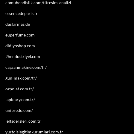
cbmuhendislik.com/titresim-analizi
essencedeparis.fr
dasfarinas.de
euperfume.com
didiyoshop.com
2hendustriyel.com
cagsanmakine.com/tr/
gun-mak.com/tr/
ozpolat.com.tr/
lapidary.com.tr/
unipredo.com/
ieltsdersleri.com.tr
yurtdisiegitimkurumlari.com.tr