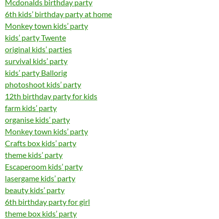
Mcdonalds birthday party
6th kids’ birthday party at home
Monkey town kids’ party
kids’ party Twente
original kids’ parties
survival kids’ party
kids’ party Ballorig
photoshoot kids’ party
12th birthday party for kids
farm kids’ party
organise kids’ party
Monkey town kids’ party
Crafts box kids’ party
theme kids’ party
Escaperoom kids’ party
lasergame kids’ party
beauty kids’ party
6th birthday party for girl
theme box kids’ party