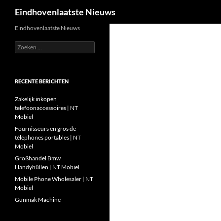
Zoeken
Eindhovenlaatste Nieuws
Ga
Eindhovenlaatste Nieuws
naar
Zoeken
de
naar:
inhoud
RECENTE BERICHTEN
Zakelijk inkopen
telefoonaccessoires | NT
Mobiel
Fournisseurs en gros de
téléphones portables | NT
Mobiel
Großhandel Bmw
Handyhüllen | NT Mobiel
Mobile Phone Wholesaler | NT
Mobiel
Gunmak Machine