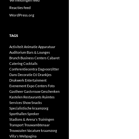
Vermeldingen feed
Reacties feed
WordPress.org
TAGS
Activiteit
Animatie
Apparatuur
Auditorium
Bars & Lounges
Brunch
Business Centers
Cabaret
Catering
Cocktails
Conferentiecentra
Dagvoorzitter
Dans
Decoratie
DJ
Drankjes
Drukwerk
Entertainment
Evenement
Expo Centers
Foto
Gastheer
Gastvrouw
Geschenken
Kastelen
Restaurants
Ruimtes
Services
Show
Snacks
Specialistische kraamzorg
Sporthallen
Spreker
Stadions & Arena's
Trainingen
Transport
Trouwambtenaar
Trouwzalen
Vacature kraamzorg
Villa's
Webpagina