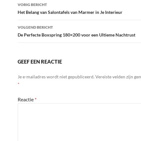
Bericht
VORIG BERICHT
navigatie
Het Belang van Salontafels van Marmer in Je Interieur
VOLGEND BERICHT
De Perfecte Boxspring 180×200 voor een Ultieme Nachtrust
GEEF EEN REACTIE
Je e-mailadres wordt niet gepubliceerd.
Vereiste velden zijn g
*
Reactie
*