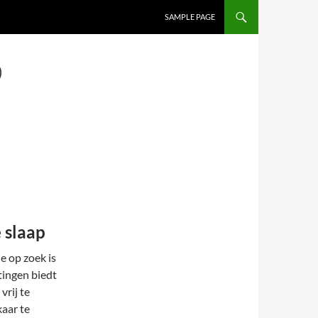
SAMPLE PAGE
0
 slaap
e op zoek is
tingen biedt
rij te
aar te