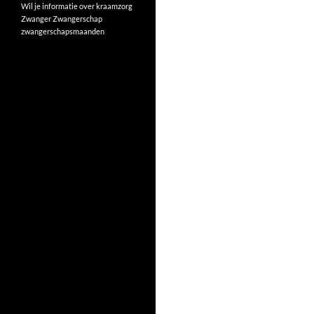
Wil je informatie over kraamzorg
Zwanger
Zwangerschap
zwangerschapsmaanden