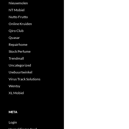
Nieuwmolen
NT Mobiel
Nutto Frutto
Online Kruiden
Qiro Club
Quasar
Repairhome
Stock Perfume
Trendmall
Uncategorized
Uwbuurtwinkel
Virus Track Solutions
Wentsy
XL Mobiel
META
Login