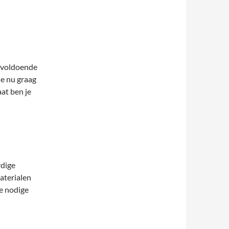
 voldoende
je nu graag
aat ben je
rdige
materialen
e nodige