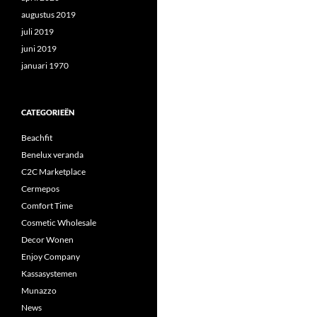
augustus 2019
juli 2019
juni 2019
januari 1970
CATEGORIEËN
Beachfit
Benelux veranda
C2C Marketplace
Cermepos
Comfort Time
Cosmetic Wholesale
Decor Wonen
Enjoy Company
Kassasystemen
Munazzo
News