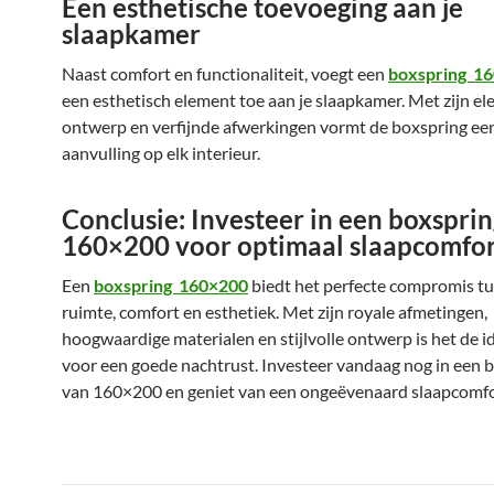
Een esthetische toevoeging aan je
slaapkamer
Naast comfort en functionaliteit, voegt een
boxspring 1
een esthetisch element toe aan je slaapkamer. Met zijn el
ontwerp en verfijnde afwerkingen vormt de boxspring een 
aanvulling op elk interieur.
Conclusie: Investeer in een boxspri
160×200 voor optimaal slaapcomfo
Een
boxspring 160×200
biedt het perfecte compromis t
ruimte, comfort en esthetiek. Met zijn royale afmetingen,
hoogwaardige materialen en stijlvolle ontwerp is het de i
voor een goede nachtrust. Investeer vandaag nog in een 
van 160×200 en geniet van een ongeëvenaard slaapcomfo