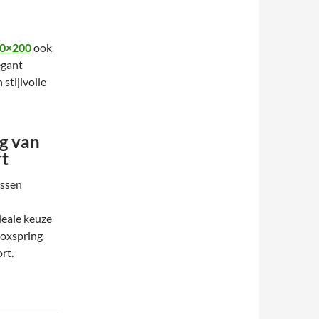
60×200
ook
egant
stijlvolle
ng van
rt
ussen
deale keuze
boxspring
rt.